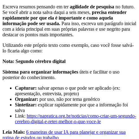
Escreva resumos pensando em ter
agilidade de pesquisa
no futuro.
Se você abrir a nota salva daqui a seis meses,
precisa entender
rapidamente por que ela é importante e como aquela
informação pode ser usada.
Para isso, escreva um parágrafo inicial
com a ideia principal em suas próprias palavras e use negrito para
destacar os pontos mais importantes.
Utilizando este próprio texto como exemplo, caso você fosse salvá-
lo ficaria algo como:
Nota: Segundo cérebro digital
Sistema para organizar informações
úteis e facilitar o uso
posterior do conhecimento.
Capturar:
salvar apenas o que pode ser aplicado (ex:
apresentação, entrevista, projeto)
Organizar:
por uso, não por tema genérico
Sintetizar:
explicar rapidamente por que a informação foi
salva
Link:
https://napratica.org.br/noticias/como-criar-um-segundo-
cerebro-digital-e-reter-melhor-o-que-voce-le
Leia Mais:
6 maneiras de usar IA para planejar e organizar sua
rotina de estudos ou trabalho