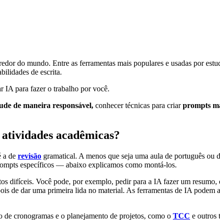
ao redor do mundo. Entre as ferramentas mais populares e usadas por estu
bilidades de escrita.
r IA para fazer o trabalho por você.
ude de maneira responsável,
conhecer técnicas para criar
prompts mai
 atividades acadêmicas?
é a de
revisão
gramatical. A menos que seja uma aula de português ou de 
o prompts específicos — abaixo explicamos como montá-los.
xtos difíceis. Você pode, por exemplo, pedir para a IA fazer um resumo,
pois de dar uma primeira lida no material. As ferramentas de IA podem alu
o de cronogramas e o planejamento de projetos, como o
TCC
e outros 