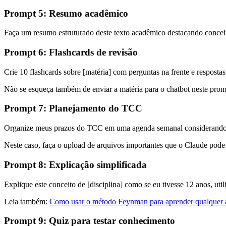
Prompt 5: Resumo acadêmico
Faça um resumo estruturado deste texto acadêmico destacando conceit
Prompt 6: Flashcards de revisão
Crie 10 flashcards sobre [matéria] com perguntas na frente e resposta
Não se esqueça também de enviar a matéria para o chatbot neste prom
Prompt 7: Planejamento do TCC
Organize meus prazos do TCC em uma agenda semanal considerando a
Neste caso, faça o upload de arquivos importantes que o Claude pode 
Prompt 8: Explicação simplificada
Explique este conceito de [disciplina] como se eu tivesse 12 anos, uti
Leia também:
Como usar o método Feynman para aprender qualquer 
Prompt 9: Quiz para testar conhecimento